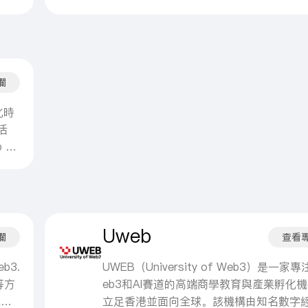
中關
室創
變，
球十億用戶提供值得信賴和觸手可及的數
產業
同創
市場
服務。
能力
ry
對統
娛影
，投
整體
投資
、人
欄
化、
統行
化時
計看
活
級
 Ne
購、
的業
四、
ws,
盤
港領
、產
ch
Uweb
塊
b3
欄
查看
輸出
b3.
UWEB（University of Web3）是一家
等方
eb3和AI賽道的高端商學教育與產業孵化
RWA
立足香港並面向全球。該機構由知名數字