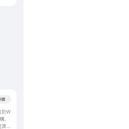
字資產
專欄
專注於W
機構，
經濟學