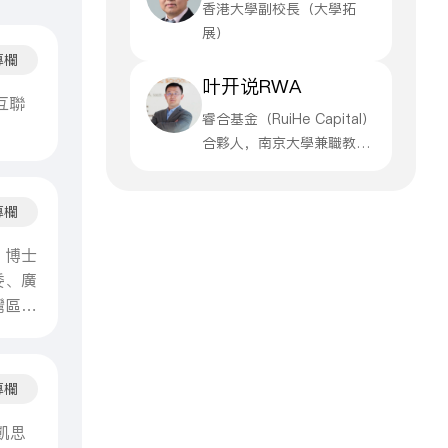
香港大學副校長（大學拓
展）
專欄
叶开说RWA
互聯
睿合基金（RuiHe Capital）
合夥人，南京大學兼職教
授，港股100強研究中心顧
問，中國REITs50人論壇專
專欄
家，專注於傳統產業的數字
化轉型和產業升級、產業私
，博士
募基金，聚焦RWA的數字金
委、廣
融模式和RWA產業投資，著
灣區工
有《資產通證化》《Token
智能與
經濟設計模式》《粉絲經
會委
濟》等著
會委
專欄
級副總
財富中
凱思