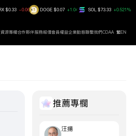
RX
$0.33
-0.061%
DOGE
$0.07
+1.046%
SOL
$73.33
+0.521%
賓資源
專欄
合作夥伴
服務報價
會員權益
企業動態
聯繫我們
CDAA
繁
EN
推薦專欄
汪揚