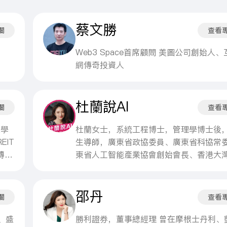
蔡文勝
欄
查看
Web3 Space首席顧問 美圖公司創始人、
網傳奇投資人
杜蘭說AI
欄
查看
大學
杜蘭女士，系統工程博士，管理學博士後
IT
生導師，廣東省政協委員、廣東省科協常
轉型
東省人工智能產業協會創始會長、香港大
數字
商聯執行會長、深商總會駐會會董、人工
數字經濟廣東省實驗室（廣州）技術委員
邵丹
等著
員、香港科技大學（廣州）成果轉化委員
欄
查看
員、華大基因獨立董事，曾任科大訊飛高
裁，入選"福佈斯中國科技女性榜單"與「
、盛
勝利證券，董事總經理 曾在摩根士丹利、