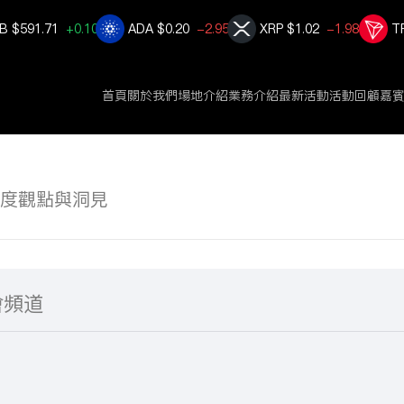
B
$591.71
+0.108%
ADA
$0.20
-2.958%
XRP
$1.02
-1.986%
T
首頁
關於我們
場地介紹
業務介紹
最新活動
活動回顧
嘉
度觀點與洞見
會頻道