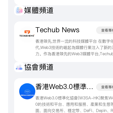
化；快投會聯合創始人、協同匯金創始人、
洲WEB3協會創會主席，並擔任深科技實驗
心化娛樂與數字內容分發」，但經過多年演
媒體頻道
村開放基金管理合伙人，覆蓋天使、VC、
業導師，同時是康奈爾大學亞洲科技圈的共
目前已成功轉型並確立了其在全球加密貨幣
基金多層資本渠道。 三、投資賽道與專業
辦人。 關於 Asymmetry Capital Asymmet
作為「第一大穩定幣支付與結算網絡」的絕
核心賽道：移動傳感、大數據金融、數字文
Capital為專注於新興科技的資產管理公司
治地位。截至2026年，TRON（TRX）的
Techub News
視、產業互聯網、區塊鏈、AI 算力應用；
資涵蓋多家獨角獸企業，致力於把握區塊鏈
市值穩居全球前10大加密貨幣之列。
查看專
邏輯：信息科技賦能傳統實體，擅長用數字
工智能與數字資產的長期增長潛力。
金融工具改造能源、零售、醫療、地產等傳
香港領先,世界一流的科技媒體平台 在數字
業；從業時長：一級市場投資近 20 年，累
代,Web3技術的崛起為媒體行業注入了新的
過超 5 萬個創業項目，覆蓋天使、VC、一
力。作為香港領先的Web3媒體平台,Techub
半、ABS 等全周期金融工具，精通產業併
ws憑借其專業的團隊、豐富的資源和創新
協會頻道
上市公司資本運作、市值配套孵化服務。 
務模式,成為了行業内的佼佼者。Techub Ne
行業定位與公開標籤 業內稱「產業資本操
作為香港的科技媒體翹楚,致力於打造「香
手」，擅長綁定 A 股上市公司做定向孵化
先,世界一流」的科技媒體和新媒體集群。Te
香港Web3.0標準化委員會
業鏈上下游組合投資分散風險；頻繁出席區
ub News平台提供最新、最快、最專業的We
查看專
鏈、產業金融、能源數字化行業峰會演講，
科技資訊,為用戶呈現科技前沿的無限魅力。
產業數字化、Web3 賦能實體的行業觀點。
香港Web3.0標準化協會(W3SA-HK)聚焦We
0的技術和平台、應用和服務、產業和生態
面，面向交易所、穩定幣、DeFi、Depin、