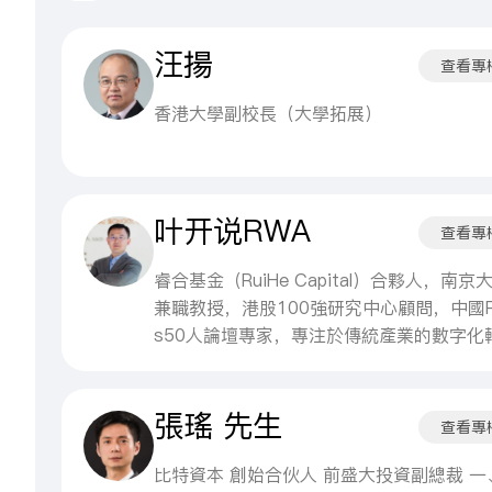
汪揚
查看專
香港大學副校長（大學拓展）
叶开说RWA
查看專
睿合基金（RuiHe Capital）合夥人，南京
兼職教授，港股100強研究中心顧問，中國RE
s50人論壇專家，專注於傳統產業的數字化
和產業升級、產業私募基金，聚焦RWA的
金融模式和RWA產業投資，著有《資產通證
張瑤 先生
化》《Token經濟設計模式》《粉絲經濟》
查看專
比特資本 創始合伙人 前盛大投資副總裁 一