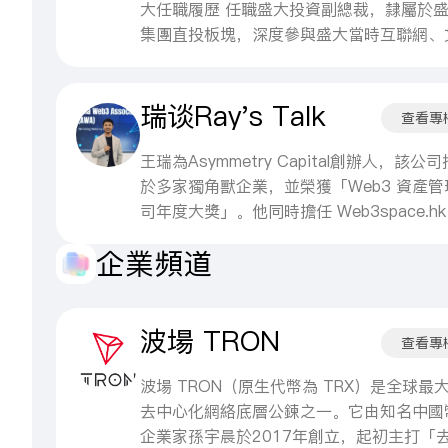
大任職履歷 任職盛大投資副總裁，隸屬於
集團直投板塊，深度參與盛大當時互聯網、
娛、科技賽道一級市場投資，深耕產業資本
聯網早期項目研判與投後產業協同。 二、
瑞谈Ray's Talk
盛大之後職業發展 1、創業家黑馬工場合伙
查看專
負責 i 黑馬投融資平台、天使俱樂部，對接
早期創業項目，搭建天使投資孵化體系，服
王瑞為Asymmetry Capital創辦人，該公
國科創創業者。 2、比特資本 創始合伙人 
於多家獨角獸企業，並榮獲「Web3 資產管
主打上市公司產業孵化、錶外資產併購、產
司年度大獎」。他同時擔任 Web3space.hk
聯網改造，和合力泰（002217）、恆大高
問，憑藉於卡內基梅隆(CMU)與康奈爾大學
企業頻道
（002591）等多家 A 股主板上市公司深度
術背景，以及在摩根士丹利與瑞士信貸的專
作，設立合資孵化平台，成熟後由上市公司
歷，具備豐富的金融與科技投資實務經驗。
資產完成退出閉環。實體產業創始人 恆大
為國際級的思想領袖，王瑞經常在多個國際
波場 TRON
代創始人：能源產業互聯網項目，獲真格、
分享新興技術見解，媒體與論壇包括亞洲投
查看專
基金、弘泰互融等 2000 萬 Pre-A 輪融資
(AsianInvestor)、彭博(Bloomberg)、劍
造線下加油站 O2O 數字化體系；泛泰思科
（Cambridge University）、中國日報、
波場 TRON（原生代幣為 TRX）是全球最
始人：上市公司合力泰旗下智能硬件、IP 孵
券、ET Now、法蘭克福金融管理學院與Yah
去中心化網絡底層公鍊之一。它由知名中國
平台，聚焦消費電子、傳感硬件產業鏈投資
金融等。 為培育下一代科技領袖，Ray 擔任
企業家孫宇晨於2017年創立，起初主打「