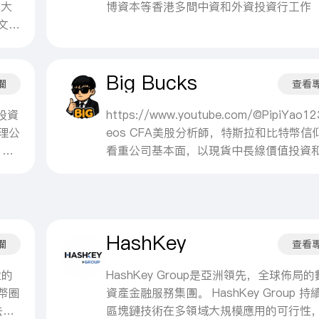
國最具影響力的商界女性榜單」， 榮獲全
盛大
博資本等香港多間中資和外資投資行工作
八紅旗手、廣東省十大經濟風雲人物、廣
文
科技工作者等。
、互
離開
Big Bucks
人
欄
查看
海量
務全
司投資
https://www.youtube.com/@PipiYao12
機構
理公
eos CFA美股分析師，特斯拉和比特幣信
業互
 顧
看重公司基本面，以現貨中長線價值投資和d
新
的學
rade為主，歡迎特斯拉信仰者和喜歡價值
合
業經
Daytrade的股友們加入我的實名制美股會
回購
 作
群 會員俱樂部加入方式在主頁直接拍，會
車時
平台
一年哦，Discord和推特聯繫我加會員有優
HashKey
蠻子
資者
欄
查看
，改
橋大學
技創
通海證
大的
HashKey Group是亞洲領先，全球佈局
化
oo
幣圈
資產金融服務集團。 HashKey Group 
孵
 亞
去中
區塊鏈技術在多領域大規模應用的可行性