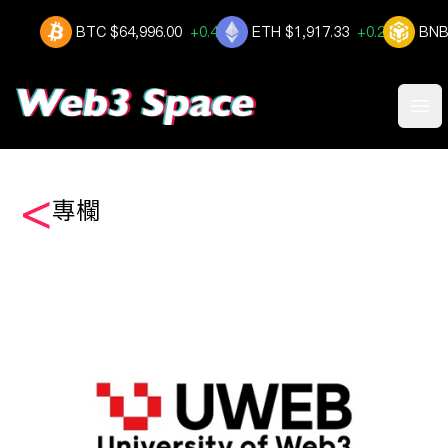
BTC
$64,996.00
+0.475%
ETH
$1,917.33
+0.274%
BNB
$59
Ope
<
專欄