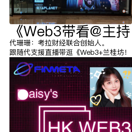
《Web3带看@主
代珊珊：考拉财经联合创始人。
跟随代支援直播带逛《Web3+兰桂坊