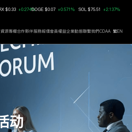
RX
$0.33
+0.274%
DOGE
$0.07
+0.571%
SOL
$75.51
+2.137%
賓資源
專欄
合作夥伴
服務報價
會員權益
企業動態
聯繫我們
CDAA
繁
EN
下活动