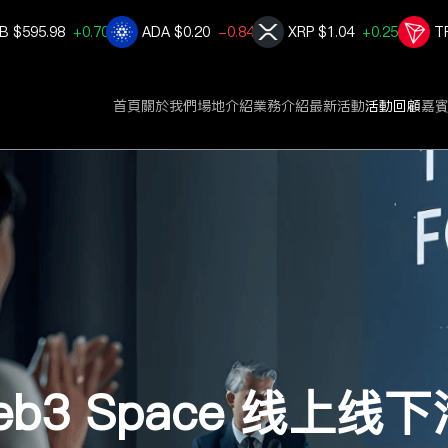
B
$595.98
+0.703%
ADA
$0.20
-0.845%
XRP
$1.04
+0.250%
T
首頁
關於我們
場地介紹
業務介紹
最新活動
活動回顧
嘉
eb3 Space 线上线