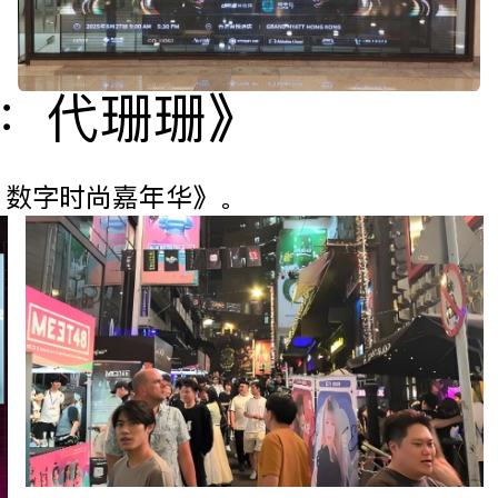
持：代珊珊》
！ 数字时尚嘉年华》。