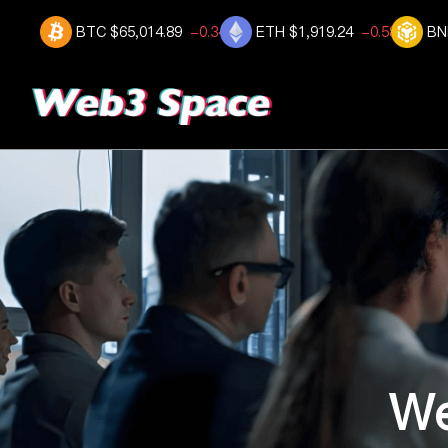
BTC
$65,014.89
-0.344%
ETH
$1,919.24
-0.585%
BN
W