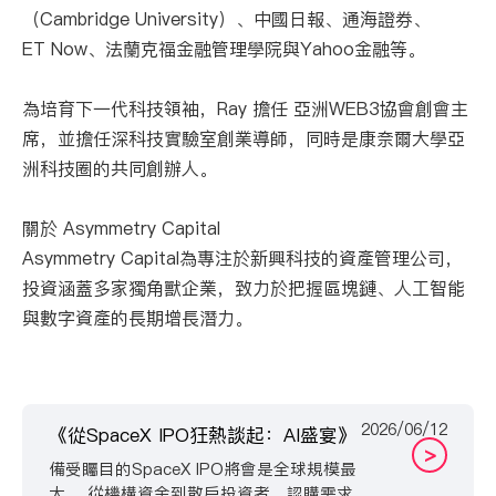
（Cambridge University）、中國日報、通海證券、
ET Now、法蘭克福金融管理學院與Yahoo金融等。
為培育下一代科技領袖，Ray 擔任 亞洲WEB3協會創會主
席，並擔任深科技實驗室創業導師，同時是康奈爾大學亞
洲科技圈的共同創辦人。
關於 Asymmetry Capital
Asymmetry Capital為專注於新興科技的資產管理公司，
投資涵蓋多家獨角獸企業，致力於把握區塊鏈、人工智能
與數字資產的長期增長潛力。
2026/06/12
《從SpaceX IPO狂熱談起：AI盛宴》
>
備受矚目的SpaceX IPO將會是全球規模最
大。 從機構資金到散戶投資者，認購需求