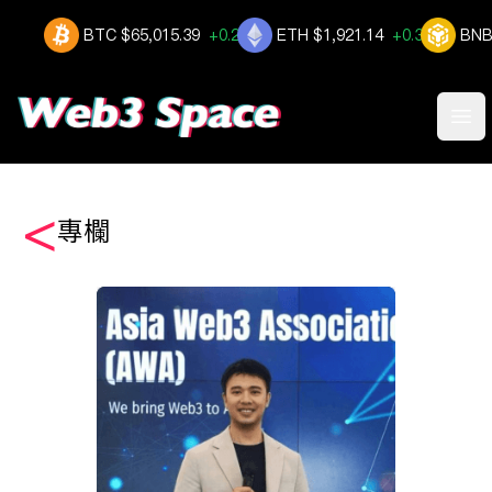
BTC
$65,015.39
+0.239%
ETH
$1,921.14
+0.398%
BN
Ope
<
專欄