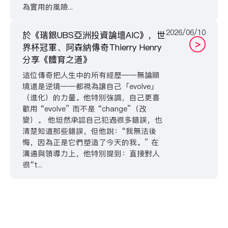
為實用的風險...
2026/06/10
於《瑞銀UBS亞洲投資論壇AIC》，世
>
界杯冠軍、阿森納傳奇Thierry Henry
分享《體育之道》
這位傳奇把人生中的所有經歷——無論順
境還是逆境——都視為讓自己「evolve」
（進化）的力量。他特別強調，自己更喜
歡用 “evolve” 而不是 “change”（改
變）。 他坦然承認自己犯過很多錯誤，也
清楚知道那些錯誤，但他說：“我無法後
悔，因為正是它們塑造了今天的我。” 在
溝通與領導力上，他特別提到：直接對人
很“t...