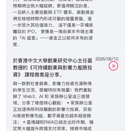
預期將出現大幅超額。更值得關注的是，
一旦納入主要指數與 ETF 體系，被動資金
將在極短時間內形成可觀的增量買盤，進
一步放大其估值張力。 這不僅是一宗備受
矚目的 IPO。 更像是一場由資本市場主導
的「AI 盛宴」——資金正以前所未有的速
度...
2026/06/10
於香港中文大學創業研究中心主任區
>
教授的《可持續創業與影響力風險投
資》 課程做客座分享。
與一群對社會創業、影響力投資充滿熱情
的學生交流，感覺特別有能量！我們重點
聊了 Web3、AI 和 家族辦公室這三個領
域。分享了幾個核心觀點： • 家族辦公室
正加速佈局科技驅動的影響力投資，目前
AI是絕對優先級，數字資產也越來越受關
注； • 區塊鏈和RWA已經走出炒作期，穩
定幣大幅提升跨境支付效率，預測市場成