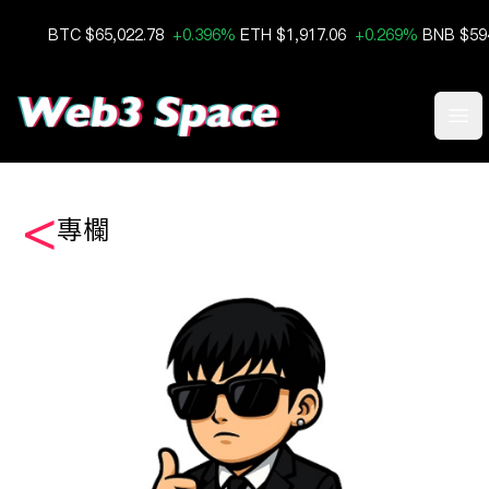
BTC
$65,022.78
+0.396%
ETH
$1,917.06
+0.269%
BN
Ope
<
專欄